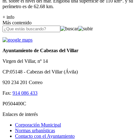
m. sobre el nivel del mar. Engloba una superficie de 110 km
. y su
perímetro es de 62.68 km.
+ info
Más contenido
Ayuntamiento de Cabezas del Villar
Virgen del Villar, nº 14
CP:05148 - Cabezas del Villar (Ávila)
920 234 201
Correo
Fax:
914 086 433
P0504400C
Enlaces de interés
Corporación Municipal
Normas urbanísticas
Contacto con el Ayuntamiento